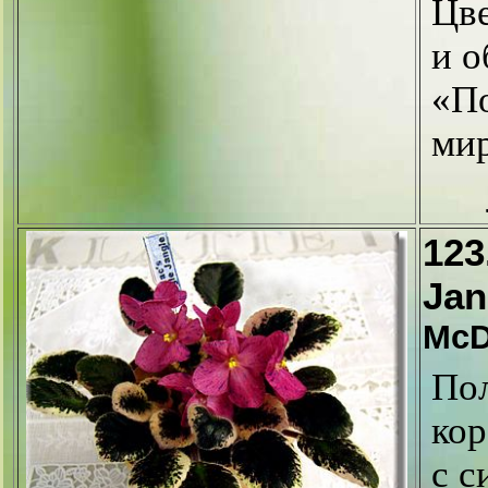
Цве
и о
«П
мир
123
Jan
McD
По
кор
с 