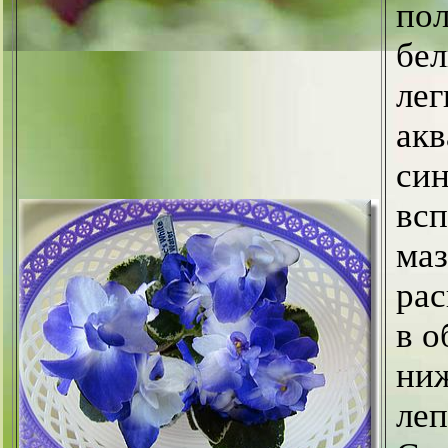
по
бел
ле
акв
си
всп
маз
ра
в о
ни
леп