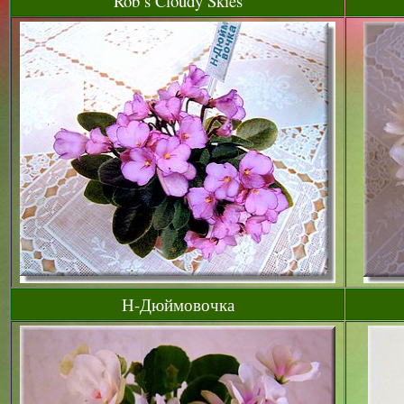
Rob’s Cloudy Skies
Н-Дюймовочка