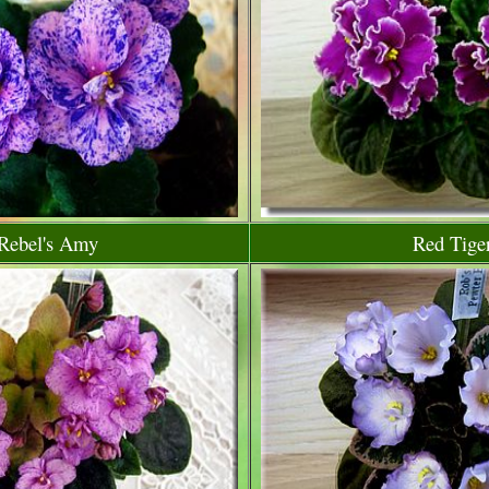
Rebel's Amy
Red Tige