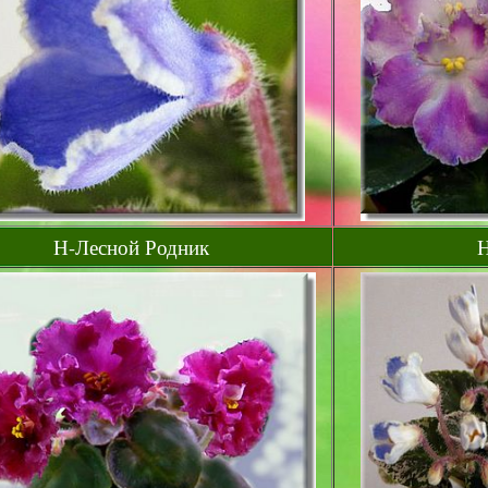
Н-Лесной Родник
Н