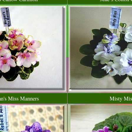
n's Miss Manners
Misty Mis