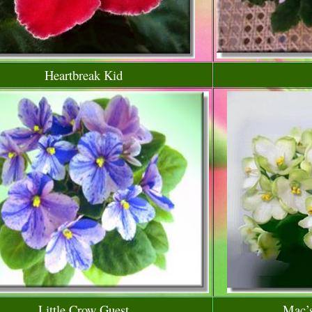
Heartbreak Kid
Little Crow Guest
Mac’s