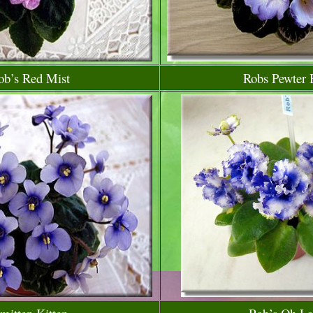
ob’s Red Mist
Robs Pewter 