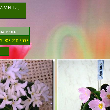
У-МИНИ,
иатюры:
7 905 218 5055