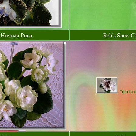
-Ночная Роса
Rob’s Snow Ch
"фото в