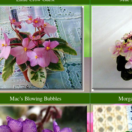
Mac’s Blowing Bubbles
Morga