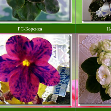
РС-Корсика
Н