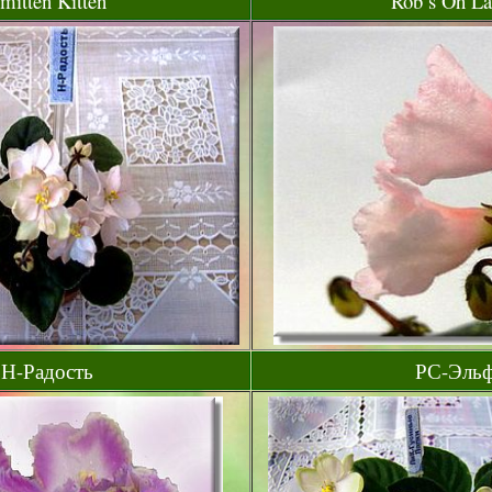
mitten Kitten
Rob’s Oh La
Н-Радость
РС-Эль