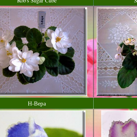
Rob's Sugar Cube
S
Н-Вера